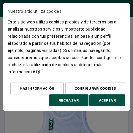
ÁREA USUARIOS
Nuestro sitio utiliza cookies.
Este sitio web utiliza cookies propias y de terceros para
2 MINIKIT 25-26
analizar nuestros servicios y mostrarte publicidad
relacionada con tus preferencias, en base a un perfil
INICIO
TIENDA
ROPA OFICIAL
2 MINIKIT 25-26
elaborado a partir de tus hábitos de navegación (por
ejemplo, páginas visitadas). Si continúas navegando,
consideraremos que aceptas su uso. Puedes configurar o
rechazar la utilización de cookies u obtener más
información
AQUÍ
MÁS INFORMACIÓN
CONFIGURAR COOKIES
RECHAZAR
ACEPTAR