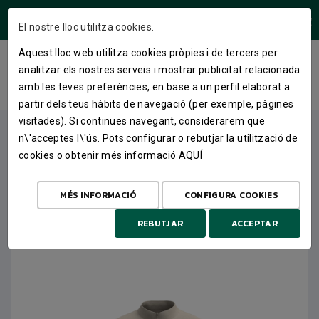
ÁREA USUARIS
El nostre lloc utilitza cookies.
Aquest lloc web utilitza cookies pròpies i de tercers per
JAQUETA XANDALL 25-26
analitzar els nostres serveis i mostrar publicitat relacionada
amb les teves preferències, en base a un perfil elaborat a
INICI
BOTIGA
ROBA STREET
JAQUETA XANDALL 25-26
partir dels teus hàbits de navegació (per exemple, pàgines
visitades). Si continues navegant, considerarem que
n\'acceptes l\'ús. Pots configurar o rebutjar la utilització de
cookies o obtenir més informació
AQUÍ
MÉS INFORMACIÓ
CONFIGURA COOKIES
REBUTJAR
ACCEPTAR