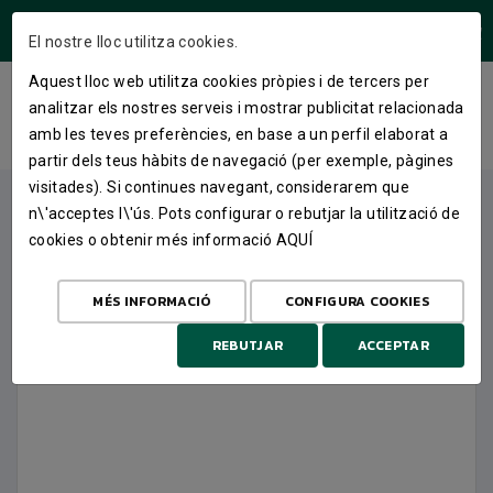
ÁREA USUARIS
El nostre lloc utilitza cookies.
Aquest lloc web utilitza cookies pròpies i de tercers per
SAMARRETA PENYA 25-26
analitzar els nostres serveis i mostrar publicitat relacionada
amb les teves preferències, en base a un perfil elaborat a
INICI
BOTIGA
ROBA STREET
SAMARRETA PENYA 25-26
partir dels teus hàbits de navegació (per exemple, pàgines
visitades). Si continues navegant, considerarem que
n\'acceptes l\'ús. Pots configurar o rebutjar la utilització de
cookies o obtenir més informació
AQUÍ
MÉS INFORMACIÓ
CONFIGURA COOKIES
REBUTJAR
ACCEPTAR